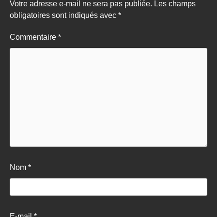
Votre adresse e-mail ne sera pas publiée.
Les champs
obligatoires sont indiqués avec
*
Commentaire
*
Nom
*
E-mail
*