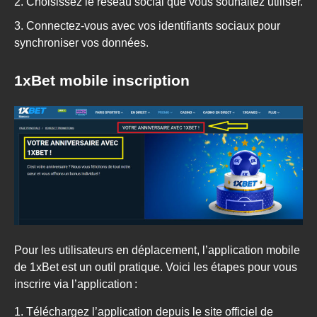
Choisissez le réseau social que vous souhaitez utiliser.
Connectez-vous avec vos identifiants sociaux pour
synchroniser vos données.
1xBet mobile inscription
Pour les utilisateurs en déplacement, l’application mobile
de 1xBet est un outil pratique. Voici les étapes pour vous
inscrire via l’application :
Téléchargez l’application depuis le site officiel de